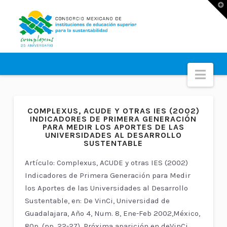
T
t
W
Nav
COMPLEXUS, ACUDE Y OTRAS IES (2002)
INDICADORES DE PRIMERA GENERACIÓN
PARA MEDIR LOS APORTES DE LAS
UNIVERSIDADES AL DESARROLLO
SUSTENTABLE
Artículo: Complexus, ACUDE y otras IES (2002)
Indicadores de Primera Generación para Medir
los Aportes de las Universidades al Desarrollo
Sustentable, en: De VinCi, Universidad de
Guadalajara, Año 4, Num. 8, Ene-Feb 2002,México,
80p. (pp. 22-27). Próxima aparición en deVinCi