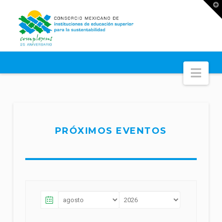
T
t
W
Nav
PRÓXIMOS EVENTOS